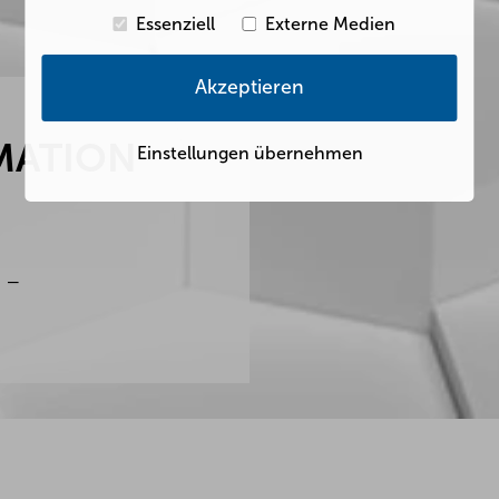
Essenziell
Externe Medien
Akzeptieren
MATION
Einstellungen übernehmen
N –