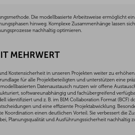
anungsmethode. Die modellbasierte Arbeitsweise ermöglicht ein
 Planungsphasen hinweg. Komplexe Zusammenhänge lassen sich 
ungsprozesse nachhaltig optimieren.
MIT MEHRWERT
 und Kostensicherheit in unseren Projekten weiter zu erhöhen
ndlage für alle Projektbeteiligten und unterstützen eine prä
modellbasierten Datenaustausch nutzen wir offene Austausc
rukturiert, softwareunabhängig und fachübergreifend verfügb
ll identifiziert und z. B. im BIM Collaboration Format (BCF) 
Entscheidungen und eine effiziente Projektabwicklung. Beson
e Koordination einen deutlichen Vorteil. Sie verbessert die Z
 bei, Planungsqualität und Ausführungssicherheit nachhaltig z